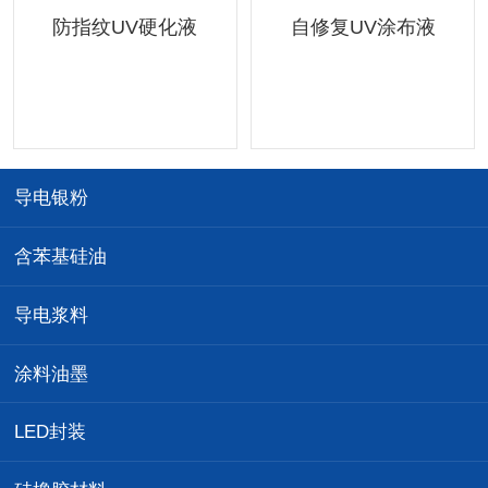
防指纹UV硬化液
自修复UV涂布液
导电银粉
含苯基硅油
导电浆料
涂料油墨
LED封装