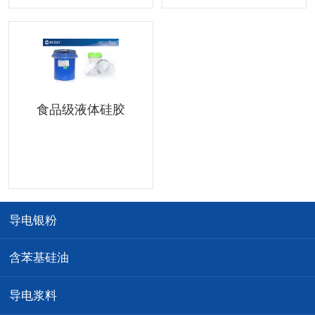
食品级液体硅胶
导电银粉
含苯基硅油
导电浆料