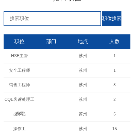
职位
部门
地点
人数
HSE主管
苏州
1
安全工程师
苏州
1
销售工程师
苏州
3
CQE客诉处理工
苏州
2
程师
技术员
苏州
5
操作工
苏州
15